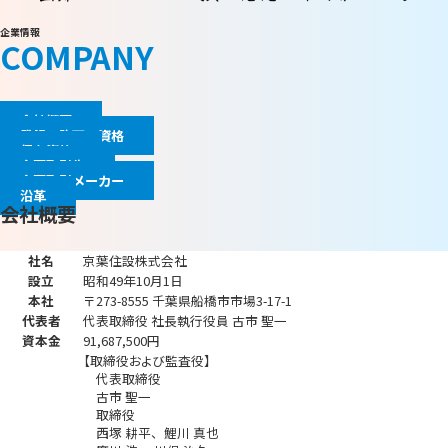
企業情報
COMPANY
会社概要
登録・許可・資格
保有資格
主要取引先
主要取引メーカー
沿革
会社概要
社名
京葉住設株式会社
設立
昭和49年10月1日
本社
〒273-8555
千葉県船橋市市場3-17-1
代表者
代表取締役 社長執行役員
古市 聖一
資本金
91,687,500円
【取締役および監査役】
代表取締役
古市 聖一
取締役
西塚 耕平、
鯉川 真也