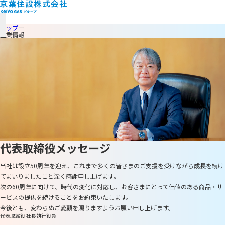
トップ
企業情報
代表取締役
メッセージ
当社は設立50周年を迎え、
これまで多くの皆さまのご支援を受けながら
成長を続け
てまいりましたこと深く感謝申し上げます。
次の60周年に向けて、時代の変化に対応し、
お客さまにとって
価値のある商品・サ
ービスの提供を
続けることを
お約束いたします。
今後とも、変わらぬご愛顧を賜りますよう
お願い申し上げます。
代表取締役 社長執行役員