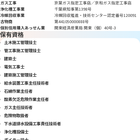
ガス工事
京葉ガス指定工事店／京和ガス指定工事店
浄化槽工事業
千葉県知事第1398号
冷媒回収事業
冷媒回収推進・技術センター認定番号120091
古物商
第441050000888号
個別信用購入あっせん業
関東経済産業局 関東（個）40号-3
保有資格
土木施工管理技士
管工事施工管理技士
建築士
電気工事士
建築施工管理技士
給水装置工事主任技術者
石綿作業主任者
酸素欠乏危険作業主任者
ガス主任技術者
危険物取扱者
下水道排水設備工事責任技術者
浄化槽設備士
ボイラー技士