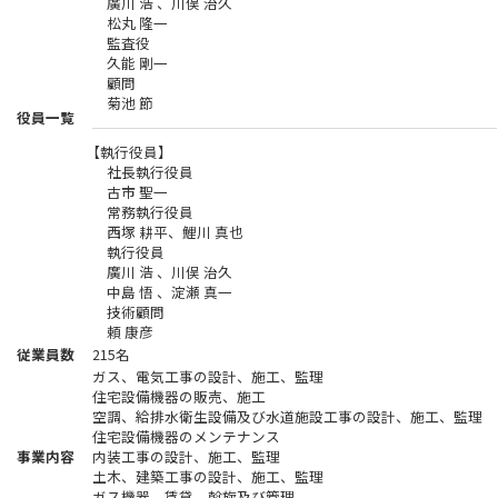
廣川 浩 、
川俣 治久
松丸 隆一
監査役
久能 剛一
顧問
菊池 節
役員一覧
【執行役員】
社長執行役員
古市 聖一
常務執行役員
西塚 耕平、
鯉川 真也
執行役員
廣川 浩 、
川俣 治久
中島 悟 、
淀瀬 真一
技術顧問
頼 康彦
従業員数
215名
ガス、電気工事の設計、施工、監理
住宅設備機器の販売、施工
空調、給排水衛生設備及び水道施設工事の設計、施工、監理
住宅設備機器のメンテナンス
事業内容
内装工事の設計、施工、監理
土木、建築工事の設計、施工、監理
ガス機器、賃貸、斡旋及び管理